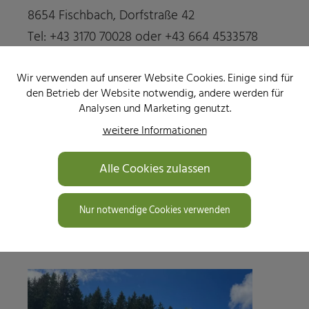
8654 Fischbach, Dorfstraße 42
Tel: +43 3170 70028 oder +43 664 4533578
Mail:
kirchenwirtfischbach (at) a1. net
, Web:
Wir verwenden auf unserer Website Cookies. Einige sind für
www.kirchenwirt-fischbach.at
den Betrieb der Website notwendig, andere werden für
Analysen und Marketing genutzt.
Der Kirchenwirt befindet sich direkt in der
weitere Informationen
Ortsmitte von Fischbach und ist ein
gemütlicher Familienbetrieb mit
Gastgarten
Alle Cookies zulassen
und
Kinderspielplatz
!
Nur notwendige Cookies verwenden