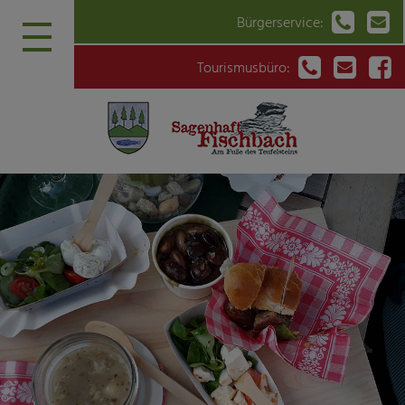


Bürgerservice:



Tourismusbüro: