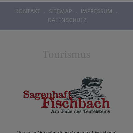
KONTAKT
.
SITEMAP
.
IMPRESSUM
.
DATENSCHUTZ
Tourismus
Verein für Ortsentwicklung "Sagenhaft Fischbach"