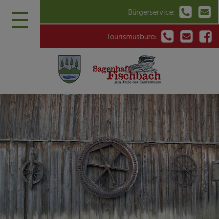


Bürgerservice:



Tourismusbüro: