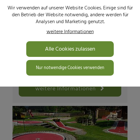
Wir verwenden auf unserer Website Cookies. Einige sind für
den Betrieb der Website notwendig, andere werden für
Analysen und Marketing genutzt.
Naturbadeteich im Freizeitland
weitere Informationen
Fischbach
Alle Cookies zulassen
Gönnen Sie sich eine Erfrischung im klaren
Wasser des Naturbadeteichs im
Nur notwendige Cookies verwenden
Freizeitland Fischbach!
weitere Informationen