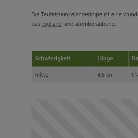
Die Teufelstein-Wanderloipe ist eine wun
das
Joglland
sind atemberaubend.
Schwierigkeit
Länge
Da
mittel
4,6 km
1 