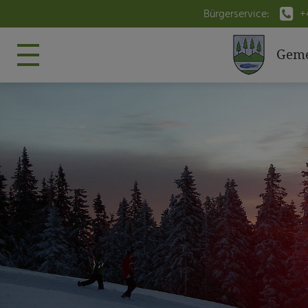

Bürgerservice:
+
Geme