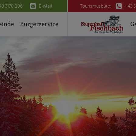


43 3170 206
E-Mail
Tourismusbüro:
+43 3
inde
Bürgerservice
G