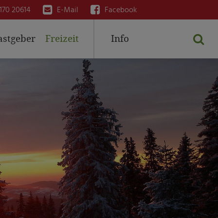


170 20614
E-Mail
Facebook
astgeber
Freizeit
Info