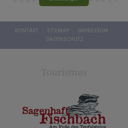
ändern
KONTAKT
.
SITEMAP
.
IMPRESSUM
.
DATENSCHUTZ
Tourismus