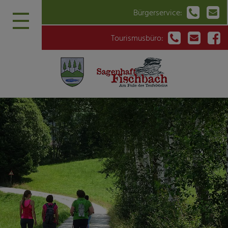


Bürgerservice:



Tourismusbüro: